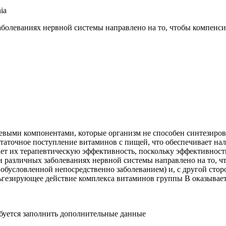
ia
аболеваниях нервной системы направлено на то, чтобы компенс
ыми компонентами, которые организм не способен синтезироват
таточное поступление витаминов с пищей, что обеспечивает на
т их терапевтическую эффективность, поскольку эффективност
и различных заболеваниях нервной системы направлено на то, ч
обусловленной непосредственно заболеванием) и, с другой сто
льгезирующее действие комплекса витаминов группы В оказывает
ебуется заполнить дополнительные данные