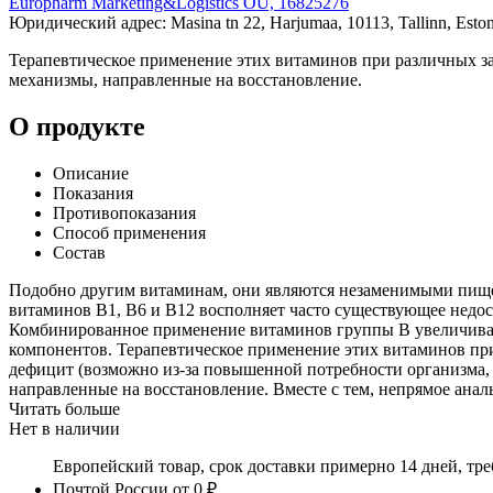
Europharm Marketing&Logistics OÜ, 16825276
Юридический адрес: Masina tn 22, Harjumaa, 10113, Tallinn, Eston
Терапевтическое применение этих витаминов при различных з
механизмы, направленные на восстановление.
О продукте
Описание
Показания
Противопоказания
Способ применения
Состав
Подобно другим витаминам, они являются незаменимыми пищев
витаминов В1, В6 и В12 восполняет часто существующее недос
Комбинированное применение витаминов группы В увеличивае
компонентов. Терапевтическое применение этих витаминов пр
дефицит (возможно из-за повышенной потребности организма, 
направленные на восстановление. Вместе с тем, непрямое ана
Читать больше
Нет в наличии
Европейский товар, срок доставки примерно 14 дней, тр
Почтой России
от 0 ₽