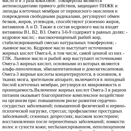
масло и в 3 раза кокосовое. Токоферолы являются
антиоксидантами прямого действия, защищают ПНЖК и
липиды клеточных мембран от перекисного окисления и
повреждения свободными радикалами, регулируют обмен
белков, жиров, углеводов, способствуют усвоению жиров,
витаминов А и D. Также в состав кедрового масла входят
витамины В1, В2, В3. Омега 3-6-9 содержит в равных долях: -
кедровое масло; - высокоочищенный рыбий жир,
стабилизированный смесью натуральных токоферолов; -
льняное масло. Кедровое масло выступает источником
жирных кислот Омега-6, в том числе, самой ценной из них -
ГЛК. Льняное масло и рыбий жир выступают источниками
Омега-3 жирных кислот, основными из которых являются
альфа-линоленовая, эйкозапентаеновая и докозагексаеновая.
Омега-3 жирные кислоты концентрируются, в основном, в
тканях мозга, зрительном аппарате, включаются в липидный
бислой клеточных мембран, регулируя их микровязкость и
проницаемость.Включение жирных кислот Омега-3 в рацион
питания оказывает благоприятное комплексное воздействие
на организм при: повышенном риске развития сердечно-
сосудистых заболеваний; повышенной физической и нервно-
психической нагрузке, стрессах; профилактике простудных
заболеваний; сезонных депрессиях; высоком холестерине;
восстановлении после перенесённых заболеваний; ломкости
волос и сухости кожи; несбалансированном, неполноценном