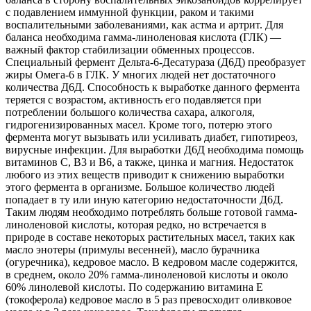
с подавлением иммунной функции, раком и такими
воспалительными заболеваниями, как астма и артрит. Для
баланса необходима гамма-линоленовая кислота (ГЛК) —
важный фактор стабилизации обменных процессов.
Специальный фермент Дельта-6-Десатураза (Д6Д) преобразует
жиры Омега-6 в ГЛК. У многих людей нет достаточного
количества Д6Д. Способность к выработке данного фермента
теряется с возрастом, активность его подавляется при
потреблении большого количества сахара, алкоголя,
гидрогенизированных масел. Кроме того, потерю этого
фермента могут вызывать или усиливать диабет, гипотиреоз,
вирусные инфекции. Для выработки Д6Д необходима помощь
витаминов C, В3 и В6, а также, цинка и магния. Недостаток
любого из этих веществ приводит к снижению выработки
этого фермента в организме. Большое количество людей
попадает в ту или иную категорию недостаточности Д6Д.
Таким людям необходимо потреблять больше готовой гамма-
линоленовой кислоты, которая редко, но встречается в
природе в составе некоторых растительных масел, таких как
масло энотеры (примулы весенней), масло бурачника
(огуречника), кедровое масло. В кедровом масле содержится,
в среднем, около 20% гамма-линоленовой кислоты и около
60% линолевой кислоты. По содержанию витамина Е
(токоферола) кедровое масло в 5 раз превосходит оливковое