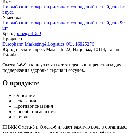
Вкус
По выбранным характеристикам совпадений не найдено
Без
вкуса
Упаковка
По выбранным характеристикам совпадений не найдено
90
шт
Бренд:
omega-3-6-9
Продавец:
Europharm Marketing&Logistics OÜ, 16825276
Юридический адрес: Masina tn 22, Harjumaa, 10113, Tallinn,
Estonia
Омега 3-6-9 в капсулах является идеальным решением для
поддержания здоровья сердца и сосудов.
О продукте
Описание
Показания
Противопоказания
Способ применения
Состав
ПНЖК Омега-3 и Омега-6 играют важную роль в организме,
так как являются исходным материалом для выработки