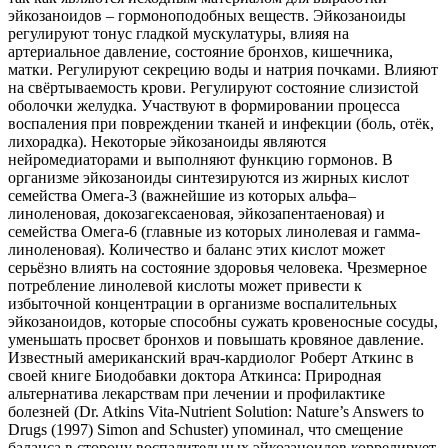
эйкозаноидов – гормоноподобных веществ. Эйкозаноиды
регулируют тонус гладкой мускулатуры, влияя на
артериальное давление, состояние бронхов, кишечника,
матки. Регулируют секрецию воды и натрия почками. Влияют
на свёртываемость крови. Регулируют состояние слизистой
оболочки желудка. Участвуют в формировании процесса
воспаления при повреждении тканей и инфекции (боль, отёк,
лихорадка). Некоторые эйкозаноиды являются
нейромедиаторами и выполняют функцию гормонов. В
организме эйкозаноиды синтезируются из жирных кислот
семейства Омега-3 (важнейшие из которых альфа–
линоленовая, докозагексаеновая, эйкозапентаеновая) и
семейства Омега-6 (главные из которых линолевая и гамма-
линоленовая). Количество и баланс этих кислот может
серьёзно влиять на состояние здоровья человека. Чрезмерное
потребление линолевой кислоты может привести к
избыточной концентрации в организме воспалительных
эйкозаноидов, которые способны сужать кровеносные сосуды,
уменьшать просвет бронхов и повышать кровяное давление.
Известный американский врач-кардиолог Роберт Аткинс в
своей книге Биодобавки доктора Аткинса: Природная
альтернатива лекарствам при лечении и профилактике
болезней (Dr. Atkins Vita-Nutrient Solution: Nature’s Answers to
Drugs (1997) Simon and Schuster) упоминал, что смещение
баланса в сторону воспалительных эйкозаноидов коррелирует