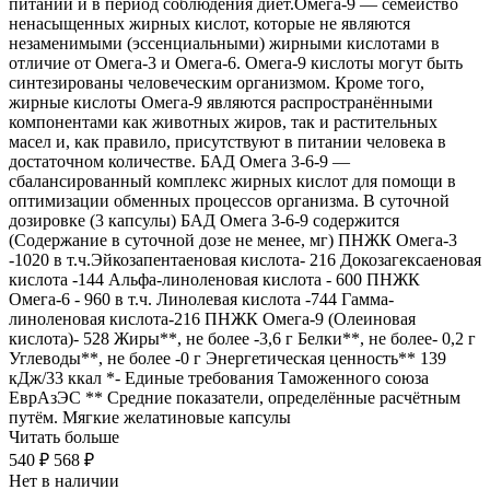
питании и в период соблюдения диет.Омега-9 — семейство
ненасыщенных жирных кислот, которые не являются
незаменимыми (эссенциальными) жирными кислотами в
отличие от Омега-3 и Омега-6. Омега-9 кислоты могут быть
синтезированы человеческим организмом. Кроме того,
жирные кислоты Омега-9 являются распространёнными
компонентами как животных жиров, так и растительных
масел и, как правило, присутствуют в питании человека в
достаточном количестве. БАД Омега 3-6-9 —
сбалансированный комплекс жирных кислот для помощи в
оптимизации обменных процессов организма. В суточной
дозировке (3 капсулы) БАД Омега 3-6-9 содержится
(Содержание в суточной дозе не менее, мг) ПНЖК Омега-3
-1020 в т.ч.Эйкозапентаеновая кислота- 216 Докозагексаеновая
кислота -144 Альфа-линоленовая кислота - 600 ПНЖК
Омега-6 - 960 в т.ч. Линолевая кислота -744 Гамма-
линоленовая кислота-216 ПНЖК Омега-9 (Олеиновая
кислота)- 528 Жиры**, не более -3,6 г Белки**, не более- 0,2 г
Углеводы**, не более -0 г Энергетическая ценность** 139
кДж/33 ккал *- Единые требования Таможенного союза
ЕврАзЭС ** Средние показатели, определённые расчётным
путём. Мягкие желатиновые капсулы
Читать больше
540 ₽
568 ₽
Нет в наличии