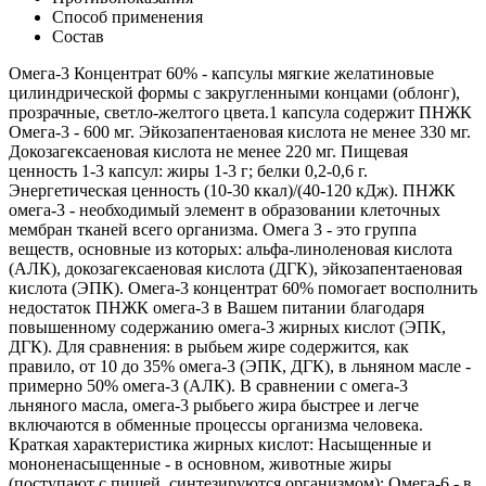
Способ применения
Состав
Омега-3 Концентрат 60% - капсулы мягкие желатиновые
цилиндрической формы с закругленными концами (облонг),
прозрачные, светло-желтого цвета.1 капсула содержит ПНЖК
Омега-3 - 600 мг. Эйкозапентаеновая кислота не менее 330 мг.
Докозагексаеновая кислота не менее 220 мг. Пищевая
ценность 1-3 капсул: жиры 1-3 г; белки 0,2-0,6 г.
Энергетическая ценность (10-30 ккал)/(40-120 кДж). ПНЖК
омега-3 - необходимый элемент в образовании клеточных
мембран тканей всего организма. Омега 3 - это группа
веществ, основные из которых: альфа-линоленовая кислота
(АЛК), докозагексаеновая кислота (ДГК), эйкозапентаеновая
кислота (ЭПК). Омега-3 концентрат 60% помогает восполнить
недостаток ПНЖК омега-3 в Вашем питании благодаря
повышенному содержанию омега-3 жирных кислот (ЭПК,
ДГК). Для сравнения: в рыбьем жире содержится, как
правило, от 10 до 35% омега-3 (ЭПК, ДГК), в льняном масле -
примерно 50% омега-3 (АЛК). В сравнении с омега-3
льняного масла, омега-3 рыбьего жира быстрее и легче
включаются в обменные процессы организма человека.
Краткая характеристика жирных кислот: Насыщенные и
мононенасыщенные - в основном, животные жиры
(поступают с пищей, синтезируются организмом); Омега-6 - в