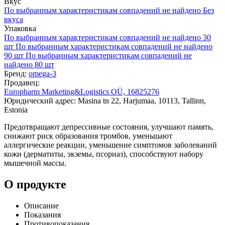
Вкус
По выбранным характеристикам совпадений не найдено
Без
вкуса
Упаковка
По выбранным характеристикам совпадений не найдено
30
шт
По выбранным характеристикам совпадений не найдено
90 шт
По выбранным характеристикам совпадений не
найдено
80 шт
Бренд:
omega-3
Продавец:
Europharm Marketing&Logistics OÜ, 16825276
Юридический адрес: Masina tn 22, Harjumaa, 10113, Tallinn,
Estonia
Предотвращают депрессивные состояния, улучшают память,
снижают риск образования тромбов, уменьшают
аллергические реакции, уменьшение симптомов заболеваний
кожи (дерматиты, экземы, псориаз), способствуют набору
мышечной массы.
О продукте
Описание
Показания
Противопоказания