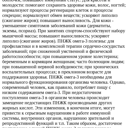
молодости: помогают сохранить здоровье кожи, волос, ногтей;
нормализуют процессы регенерации клеток и процессы
секреции; нормализуют обмен веществ; ускоряют липолиз
(сжигание жиров); повышают выносливость. Для кожи -
уменьшение симптомов заболеваний кожи (дерматиты,
экземы, псориаз). При занятиях спортом-способствуют набору
мышечной массы; повышают выносливость; ускоряют
липолиз (сжигание жиров). ПНЖК омега-3 полезны: для
профилактики и в комплексной терапии сердечно-сосудистых
заболеваний; при сниженной умственной и физической
работоспособности; при повышенном уровне холестерина;
беременным и кормящим женщинам; часто болеющим людям;
при повышенной нервной возбудимости; при хронических
воспалительных процессах; в преклонном возрасте для
поддержания здоровья. ПНЖК омега-3 необходимы для
нормального функционирования организма человека. Однако,
современный человек, как правило, потребляет пищу с
низким содержанием омега-3. При недостаточном
поступлении омега-3 в организм человека происходит
замещение недостающих ПНЖК производными других
жирных кислот. Эти изменения, в конечном итоге, могут
привести к серьезным нарушениям в работе иммунной
системы, внутренних органов, нарушению зрительной и
репродуктивной функций и т.п. Таким образом, достаточное