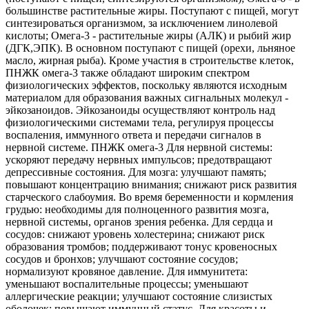
большинстве растительные жиры. Поступают с пищей, могут
синтезироваться организмом, за исключением линолевой
кислоты; Омега-3 - растительные жиры (АЛК) и рыбий жир
(ДГК,ЭПК). В основном поступают с пищей (орехи, льняное
масло, жирная рыба). Кроме участия в строительстве клеток,
ПНЖК омега-3 также обладают широким спектром
физиологических эффектов, поскольку являются исходным
материалом для образования важных сигнальных молекул -
эйкозаноидов. Эйкозаноиды осуществляют контроль над
физиологическими системами тела, регулируя процессы
воспаления, иммунного ответа и передачи сигналов в
нервной системе. ПНЖК омега-3 Для нервной системы:
ускоряют передачу нервных импульсов; предотвращают
депрессивные состояния. Для мозга: улучшают память;
повышают концентрацию внимания; снижают риск развития
старческого слабоумия. Во время беременности и кормления
грудью: необходимы для полноценного развития мозга,
нервной системы, органов зрения ребенка. Для сердца и
сосудов: снижают уровень холестерина; снижают риск
образования тромбов; поддерживают тонус кровеносных
сосудов и бронхов; улучшают состояние сосудов;
нормализуют кровяное давление. Для иммунитета:
уменьшают воспалительные процессы; уменьшают
аллергические реакции; улучшают состояние слизистых
оболочек; повышают иммунный статус. Для красоты и