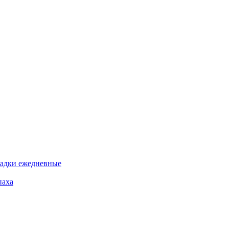
адки ежедневные
паха