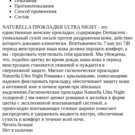
Показания
Противопоказания
Способ применения
Состав
NATURELLA ПРОКЛАДКИ ULTRA NIGHT - это
единственные женские прокладки, содержащие Dermacrem -
уникальный сухой лосьон против раздражения кожи, действие
которого доказано клинически. Впитываемость: 7 кап (из 7)В
период менструации ваша кожа должна ощущать комфорт, а
вы - продолжать чувствовать себя красивой. Мы убеждены,
что, подобно цветку во время дождя, ваша кожа в период
менструации становится уязвимой и нуждается в
сверхнежной защите. Мягкие гигиенические прокладки
Naturella Ultra Night Ромашка с крылышками, помогающими
надежно фиксировать прокладку, обеспечивают защиту кожи
в интимной зоне в ночное время при обильных
выделениях.Гигиенические прокладки Naturella Ultra Night
толщиной 2 мм имеют аромат ромашки и желобки в форме
цветка с эксклюзивной впитывающей системой, а
превосходно впитывающие гелевые шарики помогают
распределять и удерживать жидкость внутри, обеспечивая
сухость и комфорт в течение всей ночи.
Читать больше
Нет в наличии