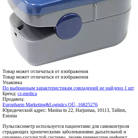
Товар может отличаться от изображения
Товар может отличаться от изображения
Упаковка
По выбранным характеристикам совпадений не найдено
1 шт
Бренд:
cs-medica
Продавец:
Europharm Marketing&Logistics OÜ, 16825276
Юридический адрес: Masina tn 22, Harjumaa, 10113, Tallinn,
Estonia
Пульсоксиметр используется пациентами для самоконтроля
страдающих хроническими заболеваниями дыхательной и
сердечно сосудистой системы, людям перенесшие инфаркт.