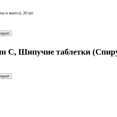
на и манго), 20 шт
legram
ин C, Шипучие таблетки (Спиру
legram