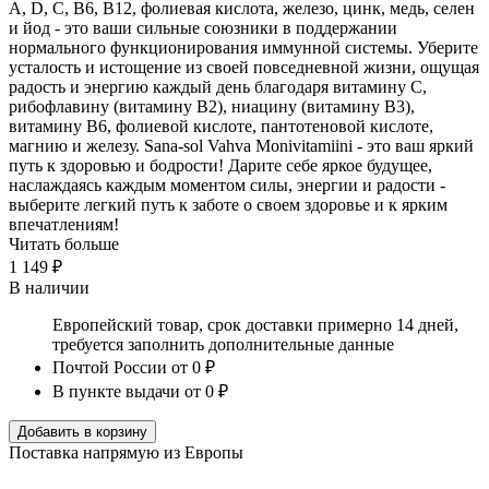
A, D, C, B6, B12, фолиевая кислота, железо, цинк, медь, селен
и йод - это ваши сильные союзники в поддержании
нормального функционирования иммунной системы. Уберите
усталость и истощение из своей повседневной жизни, ощущая
радость и энергию каждый день благодаря витамину C,
рибофлавину (витамину B2), ниацину (витамину B3),
витамину B6, фолиевой кислоте, пантотеновой кислоте,
магнию и железу. Sana-sol Vahva Monivitamiini - это ваш яркий
путь к здоровью и бодрости! Дарите себе яркое будущее,
наслаждаясь каждым моментом силы, энергии и радости -
выберите легкий путь к заботе о своем здоровье и к ярким
впечатлениям!
Читать больше
1 149 ₽
В наличии
Европейский товар, срок доставки примерно 14 дней,
требуется заполнить дополнительные данные
Почтой России
от 0 ₽
В пункте выдачи
от 0 ₽
Добавить в корзину
Поставка напрямую из Европы