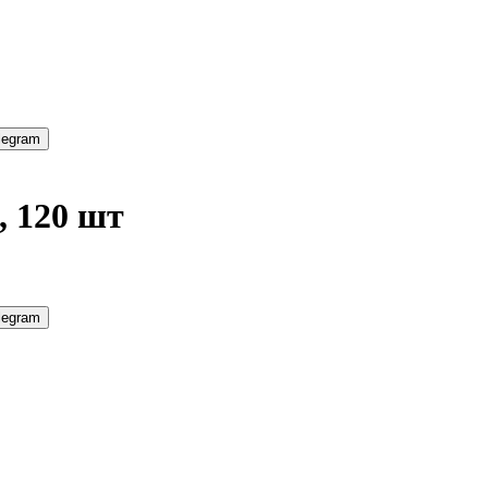
legram
, 120 шт
legram