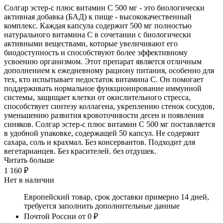
Солгар эстер-с плюс витамин C 500 мг - это биологически
активная добавка (БАД) к пище - высококачественный
комплекс. Каждая капсула содержит 500 мг полностью
натурального витамина С в сочетании с биологически
активными веществами, которые увеличивают его
биодоступность и способствуют более эффективному
усвоению организмом. Этот препарат является отличным
дополнением к ежедневному рациону питания, особенно для
тех, кто испытывает недостаток витамина С. Он помогает
поддерживать нормальное функционирование иммунной
системы, защищает клетки от окислительного стресса,
способствует синтезу коллагена, укреплению стенок сосудов,
уменьшению развития кровоточивости десен и появления
синяков. Солгар эстер-с плюс витамин C 500 мг поставляется
в удобной упаковке, содержащей 50 капсул. Не содержит
сахара, соль и крахмал. Без консервантов. Подходит для
вегетарианцев. Без красителей. без отдушек.
Читать больше
1 160 ₽
Нет в наличии
Европейский товар, срок доставки примерно 14 дней,
требуется заполнить дополнительные данные
Почтой России
от 0 ₽