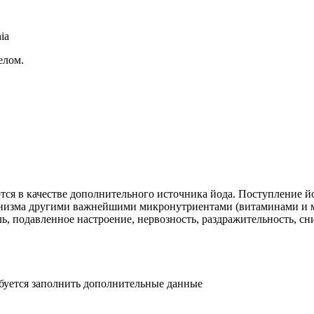
ia
елом.
тся в качестве дополнительного источника йода. Поступление й
анизма другими важнейшими микронутриентами (витаминами и ми
ль, подавленное настроение, нервозность, раздражительность, с
ебуется заполнить дополнительные данные