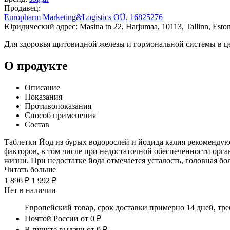
Продавец:
Europharm Marketing&Logistics OÜ, 16825276
Юридический адрес: Masina tn 22, Harjumaa, 10113, Tallinn, Eston
Для здоровья щитовидной железы и гормональной системы в ц
О продукте
Описание
Показания
Противопоказания
Способ применения
Состав
Таблетки Йод из бурых водорослей и йодида калия рекомендую
факторов, в том числе при недостаточной обеспеченности орг
жизни. При недостатке йода отмечается усталость, головная бо
Читать больше
1 896 ₽
1 992 ₽
Нет в наличии
Европейский товар, срок доставки примерно 14 дней, тр
Почтой России
от 0 ₽
В пункте выдачи
от 0 ₽