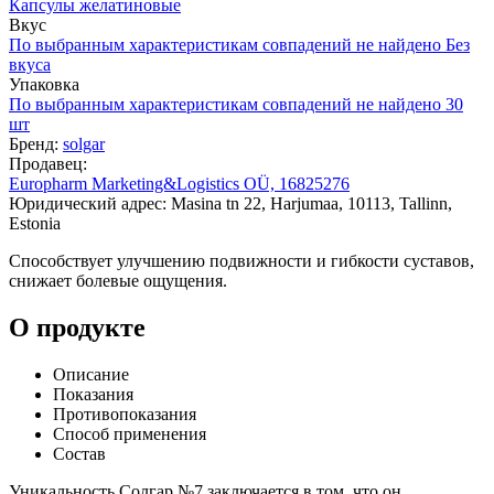
Капсулы желатиновые
Вкус
По выбранным характеристикам совпадений не найдено
Без
вкуса
Упаковка
По выбранным характеристикам совпадений не найдено
30
шт
Бренд:
solgar
Продавец:
Europharm Marketing&Logistics OÜ, 16825276
Юридический адрес: Masina tn 22, Harjumaa, 10113, Tallinn,
Estonia
Способствует улучшению подвижности и гибкости суставов,
снижает болевые ощущения.
О продукте
Описание
Показания
Противопоказания
Способ применения
Состав
Уникальность Солгар №7 заключается в том, что он