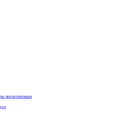
лы желатиновые
уса