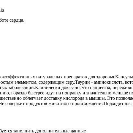
ia
боте сердца.
окоэффективных натуральных препаратов для здоровья.Капсулы Тау
остым элементом, содержащим серу.Таурин - аминокислота, кот
истых заболеваний.Клинически доказано, что пациенты, пережив
ению, гораздо быстрее идут на поправку и значительно меньше
щественно облегчает доставку кислорода в мышцы. Это позволяе
е содержит продуктов животного происхожденияПодходит для в
ебуется заполнить дополнительные данные