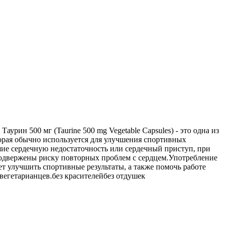
рин 500 мг (Taurine 500 mg Vegetable Capsules) - это одна из
орая обычно используется для улучшения спортивных
шие сердечную недостаточность или сердечный приступ, при
 подвержены риску повторных проблем с сердцем.Употребление
т улучшить спортивные результаты, а также помочь работе
егетарианцев.без красителейбез отдушек