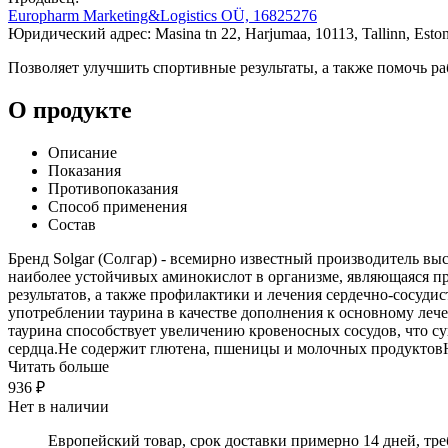
Europharm Marketing&Logistics OÜ, 16825276
Юридический адрес: Masina tn 22, Harjumaa, 10113, Tallinn, Eston
Позволяет улучшить спортивные результаты, а также помочь ра
О продукте
Описание
Показания
Противопоказания
Способ применения
Состав
Бренд Solgar (Солгар) - всемирно известный производитель выс
наиболее устойчивых аминокислот в организме, являющаяся пр
результатов, а также профилактики и лечения сердечно-сосуд
употреблении таурина в качестве дополнения к основному леч
таурина способствует увеличению кровеносных сосудов, что су
сердца.Не содержит глютена, пшеницы и молочных продуктовН
Читать больше
936 ₽
Нет в наличии
Европейский товар, срок доставки примерно 14 дней, тр