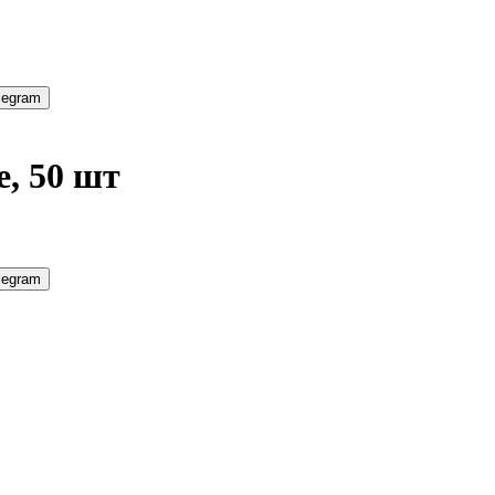
legram
, 50 шт
legram