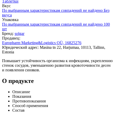
Таблетки
Вкус
По выбранным характеристикам совпадений не найдено
Без
вкуса
Упаковка
По выбранным характеристикам совпадений не найдено
100
шт
Бренд:
solgar
Продавец:
Europharm Marketing&Logistics OÜ, 16825276
Юридический адрес: Masina tn 22, Harjumaa, 10113, Tallinn,
Estonia
Повышает устойчивость организма к инфекциям, укреплению
стенок сосудов, уменьшению развития кровоточивости десен
и появления синяков.
О продукте
Описание
Показания
Противопоказания
Способ применения
Состав