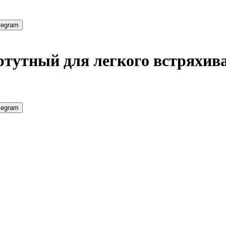
legram
тутный для легкого встряхива
legram