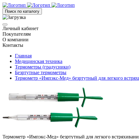
Поиск по каталогу
Личный кабинет
Покупателям
О компании
Контакты
Главная
Медицинская техника
Термометры (градусники)
Безртутные термометры
Термометр «Импэкс-Мед» безртутный для легкого встрях
Термометр «Импэкс-Мед» безртутный для легкого встряхивания