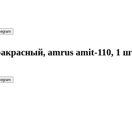
legram
красный, amrus amit-110, 1 ш
legram