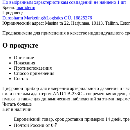
По выбранным характеристикам совпадений не найдено
1 шт
Бренд:
martiderm
Продавец:
Europharm Marketing&Logistics OÜ, 16825276
Юридический адрес: Masina tn 22, Harjumaa, 10113, Tallinn, Eston
Предназначена для применения в качестве индивидуального сре
О продукте
Описание
Показания
Противопоказания
Способ применения
Состав
Цифровой прибор для измерения артериального давления и час
см. и сетевым адаптером AND TB-233C - современная модель, к
пульса, а также для динамических наблюдений за этими парам
Читать больше
Нет в наличии
Европейский товар, срок доставки примерно 14 дней, тр
Почтой России
от 0 ₽