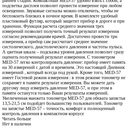
ранней стадии. Компактный MED-57 удобно взять с собой, а
подсветка дисплея позволит провести измерение при любом
освещении. Звуковые сигналы можно отключить, чтобы не
беспокоить близких в ночное время. В комплекте удобный
пластиковый футляр, который защитит прибор в дороге и при
хранении. Функция расчета среднего значения трех
измерений позволит получить точный результат измерения
согласно рекомендациям врачей. Достаточно провести три
измерения, а прибор сам рассчитает среднее значение
систолического, диастолического давления и частоты пульса.
А цветная шкала – подсказка уровня давления позволит сразу
оценить полученный результат измерения. С тонометром
MED-57 легко контролировать давление: прибор имеет память
на 30 измерений с датой и временем. Это настоящий Дневник
измерений , который всегда под рукой. Кроме того, MED-57
имеет Гостевой режим измерения : в этом режиме тонометр не
сохраняет в памяти результат измерения. Вы можете дать
другому лицу измерить давление MED-57, и при этом в
памяти останутся только Ваши результаты измерений.
Увеличенная манжета тонометра MED-57 для обхвата запястья
13,5-21,5 см подойдет большинству пользователей. Тонометр
на запястье MED-57 – точность, комфорт и полноценный
контроль давления в компактном корпусе
Читать больше
Нет в наличии