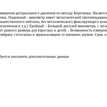
мерения артериального давления по методу Короткова. Является
ики. Надежный - манометр имеет металлический противоударны
ачественного нейлона, без металлического фиксирующего кольц
увеличенная и т.д.) Удобный: - Большой дисплей манометра, с ле
т разного размера для взрослых и детей. - Возможность измерен
мбрану стетоскопа и звукоизоляцию от внешних шумов. Срок слу
ебуется заполнить дополнительные данные