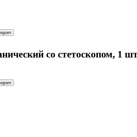
legram
нический со стетоскопом, 1 ш
legram