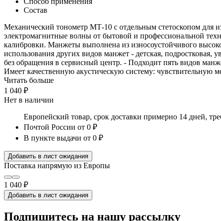
Способ применения
Состав
Механический тонометр МТ-10 с отдельным стетоскопом для из
электромагнитные волны от бытовой и профессиональной техн
калибровки. Манжеты выполнена из износоустойчивого высокок
использования других видов манжет - детская, подростковая, 
без обращения в сервисный центр. - Подходит пять видов манже
Имеет качественную акустическую систему: чувствительную ме
Читать больше
1 040 ₽
Нет в наличии
Европейский товар, срок доставки примерно 14 дней, тр
Почтой России
от 0 ₽
В пункте выдачи
от 0 ₽
Добавить в лист ожидания
Поставка напрямую из Европы
1 040 ₽
Добавить в лист ожидания
Подпишитесь на нашу рассылку