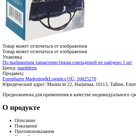
Товар может отличаться от изображения
Товар может отличаться от изображения
Упаковка
По выбранным характеристикам совпадений не найдено
1 шт
Бренд:
martiderm
Продавец:
Europharm Marketing&Logistics OÜ, 16825276
Юридический адрес: Masina tn 22, Harjumaa, 10113, Tallinn, Eston
Предназначена для применения в качестве индивидуального сре
О продукте
Описание
Показания
Противопоказания