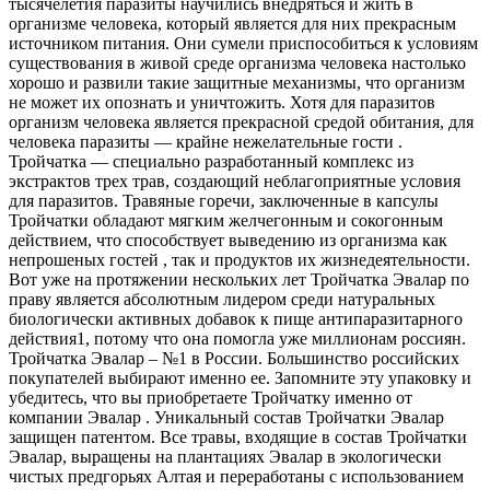
тысячелетия паразиты научились внедряться и жить в
организме человека, который является для них прекрасным
источником питания. Они сумели приспособиться к условиям
существования в живой среде организма человека настолько
хорошо и развили такие защитные механизмы, что организм
не может их опознать и уничтожить. Хотя для паразитов
организм человека является прекрасной средой обитания, для
человека паразиты — крайне нежелательные гости .
Тройчатка — специально разработанный комплекс из
экстрактов трех трав, создающий неблагоприятные условия
для паразитов. Травяные горечи, заключенные в капсулы
Тройчатки обладают мягким желчегонным и сокогонным
действием, что способствует выведению из организма как
непрошеных гостей , так и продуктов их жизнедеятельности.
Вот уже на протяжении нескольких лет Тройчатка Эвалар по
праву является абсолютным лидером среди натуральных
биологически активных добавок к пище антипаразитарного
действия1, потому что она помогла уже миллионам россиян.
Тройчатка Эвалар – №1 в России. Большинство российских
покупателей выбирают именно ее. Запомните эту упаковку и
убедитесь, что вы приобретаете Тройчатку именно от
компании Эвалар . Уникальный состав Тройчатки Эвалар
защищен патентом. Все травы, входящие в состав Тройчатки
Эвалар, выращены на плантациях Эвалар в экологически
чистых предгорьях Алтая и переработаны с использованием