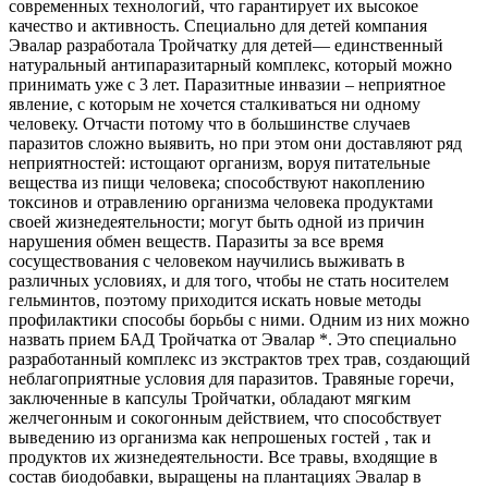
современных технологий, что гарантирует их высокое
качество и активность. Специально для детей компания
Эвалар разработала Тройчатку для детей— единственный
натуральный антипаразитарный комплекс, который можно
принимать уже с 3 лет. Паразитные инвазии – неприятное
явление, с которым не хочется сталкиваться ни одному
человеку. Отчасти потому что в большинстве случаев
паразитов сложно выявить, но при этом они доставляют ряд
неприятностей: истощают организм, воруя питательные
вещества из пищи человека; способствуют накоплению
токсинов и отравлению организма человека продуктами
своей жизнедеятельности; могут быть одной из причин
нарушения обмен веществ. Паразиты за все время
сосуществования с человеком научились выживать в
различных условиях, и для того, чтобы не стать носителем
гельминтов, поэтому приходится искать новые методы
профилактики способы борьбы с ними. Одним из них можно
назвать прием БАД Тройчатка от Эвалар *. Это специально
разработанный комплекс из экстрактов трех трав, создающий
неблагоприятные условия для паразитов. Травяные горечи,
заключенные в капсулы Тройчатки, обладают мягким
желчегонным и сокогонным действием, что способствует
выведению из организма как непрошеных гостей , так и
продуктов их жизнедеятельности. Все травы, входящие в
состав биодобавки, выращены на плантациях Эвалар в