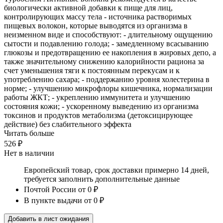
биологически активной добавки к пище для лиц,
контролирующих массу тела - источника растворимых
пищевых волокон, которые выводятся из организма в
неизменном виде и способствуют: - длительному ощущению
сытости и подавлению голода; - замедленному всасыванию
глюкозы и предотвращению ее накопления в жировых депо, а
также значительному снижению калорийности рациона за
счет уменьшения тяги к постоянным перекусам и к
употреблению сахара; - поддержанию уровня холестерина в
норме; - улучшению микрофлоры кишечника, нормализации
работы ЖКТ; - укреплению иммунитета и улучшению
состояния кожи; - ускоренному выведению из организма
токсинов и продуктов метаболизма (детоксицирующее
действие) без слабительного эффекта
Читать больше
526 ₽
Нет в наличии
Европейский товар, срок доставки примерно 14 дней,
требуется заполнить дополнительные данные
Почтой России
от 0 ₽
В пункте выдачи
от 0 ₽
Добавить в лист ожидания