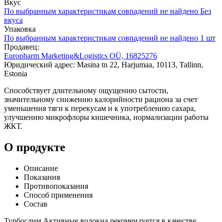
Вкус
По выбранным характеристикам совпадений не найдено
Без
вкуса
Упаковка
По выбранным характеристикам совпадений не найдено
1 шт
Продавец:
Europharm Marketing&Logistics OÜ, 16825276
Юридический адрес: Masina tn 22, Harjumaa, 10113, Tallinn,
Estonia
Способствует длительному ощущению сытости,
значительному снижению калорийности рациона за счет
уменьшения тяги к перекусам и к употреблению сахара,
улучшению микрофлоры кишечника, нормализации работы
ЖКТ.
О продукте
Описание
Показания
Противопоказания
Способ применения
Состав
Турбослим Активные волокна рекомендуется в качестве