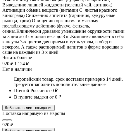
Выведению лишней жидкости (зеленый чай, артишок)
Активации обмена веществ (витамин С, листья красного
винограда) Снижению аппетита (гарциния, кукурузные
рыльца, хром) Очищению организма и мягкому
послабляющему действию (фукус, фенхель,
сенна).Клинически доказано уменьшение окружности талии
за 3 дня до 3 см и/или веса до 3 кг.Комплекс включает в себя
капсулы 3-х цветов для приема внутрь утром, в обед и
вечером. А также растворимый напиток в форме порошка в
саше на каждый из 3-х дней
Читать больше
920 ₽
1 124 ₽
Нет в наличии
Европейский товар, срок доставки примерно 14 дней,
требуется заполнить дополнительные данные
Почтой России
от 0 ₽
В пункте выдачи
от 0 ₽
Добавить в лист ожидания
Поставка напрямую из Европы
920 ₽
Добавить в лист ожидания