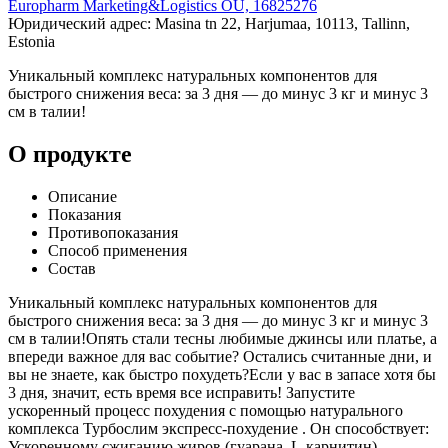
Europharm Marketing&Logistics OÜ, 16825276
Юридический адрес: Masina tn 22, Harjumaa, 10113, Tallinn,
Estonia
Уникальный комплекс натуральных компонентов для
быстрого снижения веса: за 3 дня — до минус 3 кг и минус 3
см в талии!
О продукте
Описание
Показания
Противопоказания
Способ применения
Состав
Уникальный комплекс натуральных компонентов для
быстрого снижения веса: за 3 дня — до минус 3 кг и минус 3
см в талии!Опять стали тесны любимые джинсы или платье, а
впереди важное для вас событие? Остались считанные дни, и
вы не знаете, как быстро похудеть?Если у вас в запасе хотя бы
3 дня, значит, есть время все исправить! Запустите
ускоренный процесс похудения с помощью натурального
комплекса Турбослим экспресс-похудение . Он способствует:
Ускоренному сжиганию жиров (гуарана, L-карнитин)