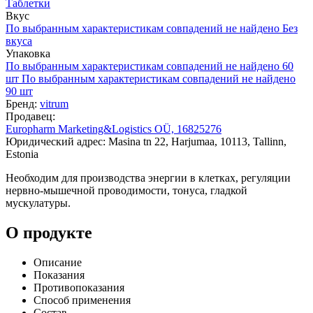
Таблетки
Вкус
По выбранным характеристикам совпадений не найдено
Без
вкуса
Упаковка
По выбранным характеристикам совпадений не найдено
60
шт
По выбранным характеристикам совпадений не найдено
90 шт
Бренд:
vitrum
Продавец:
Europharm Marketing&Logistics OÜ, 16825276
Юридический адрес: Masina tn 22, Harjumaa, 10113, Tallinn,
Estonia
Необходим для производства энергии в клетках, регуляции
нервно-мышечной проводимости, тонуса, гладкой
мускулатуры.
О продукте
Описание
Показания
Противопоказания
Способ применения
Состав