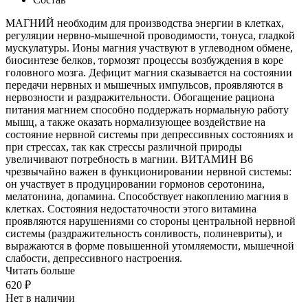
МАГНИЙ необходим для производства энергии в клетках,
регуляции нервно-мышечной проводимости, тонуса, гладкой
мускулатуры. Ионы магния участвуют в углеводном обмене,
биосинтезе белков, тормозят процессы возбуждения в коре
головного мозга. Дефицит магния сказывается на состоянии
передачи нервных и мышечных импульсов, проявляются в
нервозности и раздражительности. Обогащение рациона
питания магнием способно поддержать нормальную работу
мышц, а также оказать нормализующее воздействие на
состояние нервной системы при депрессивных состояниях и
при стрессах, так как стрессы различной природы
увеличивают потребность в магнии. ВИТАМИН В6
чрезвычайно важен в функционировании нервной системы:
он участвует в продуцировании гормонов серотонина,
мелатонина, допамина. Способствует накоплению магния в
клетках. Состояния недостаточности этого витамина
проявляются нарушениями со стороны центральной нервной
системы (раздражительность сонливость, полиневриты), и
выражаются в форме повышенной утомляемости, мышечной
слабости, депрессивного настроения.
Читать больше
620 ₽
Нет в наличии