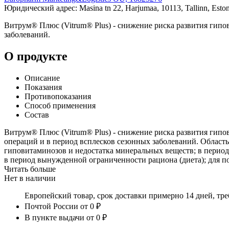
Юридический адрес: Masina tn 22, Harjumaa, 10113, Tallinn, Eston
Витрум® Плюс (Vitrum® Plus) - снижение риска развития гипов
заболеваний.
О продукте
Описание
Показания
Противопоказания
Способ применения
Состав
Витрум® Плюс (Vitrum® Plus) - снижение риска развития гипо
операций и в период всплесков сезонных заболеваний. Област
гиповитаминозов и недостатка минеральных веществ; в период 
в период вынужденной ограниченности рациона (диета); для 
Читать больше
Нет в наличии
Европейский товар, срок доставки примерно 14 дней, тр
Почтой России
от 0 ₽
В пункте выдачи
от 0 ₽