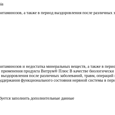
ia
итаминозов, а также в период выздоровления после различных з
витаминозов и недостатка минеральных веществ, а также в пери
ь применения продукта Витрум® Плюс В качестве биологически 
выздоровления после различных заболеваний, травм, операций и
поддержания функционального состояния нервной системы в пер
ебуется заполнить дополнительные данные