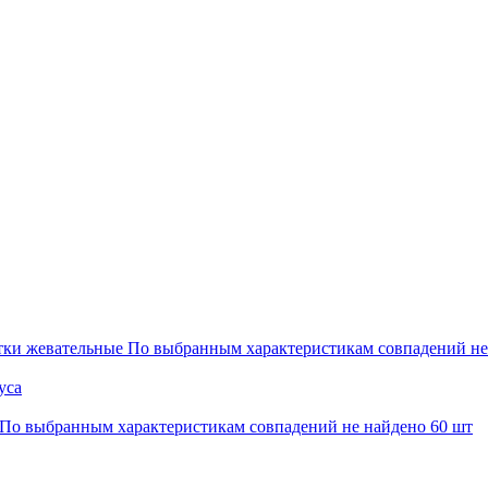
тки жевательные
По выбранным характеристикам совпадений н
уса
По выбранным характеристикам совпадений не найдено
60 шт