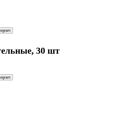
legram
ельные, 30 шт
legram