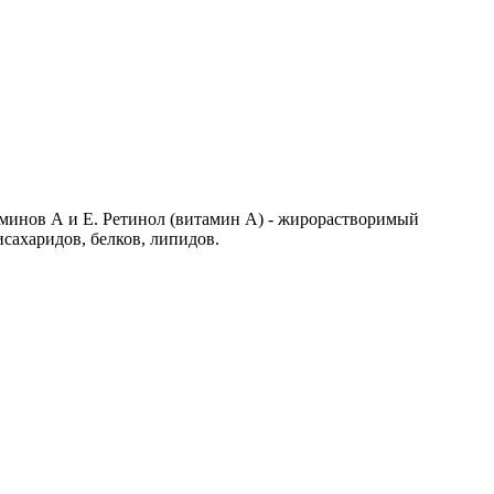
аминов А и Е. Ретинол (витамин А) - жирорастворимый
исахаридов, белков, липидов.