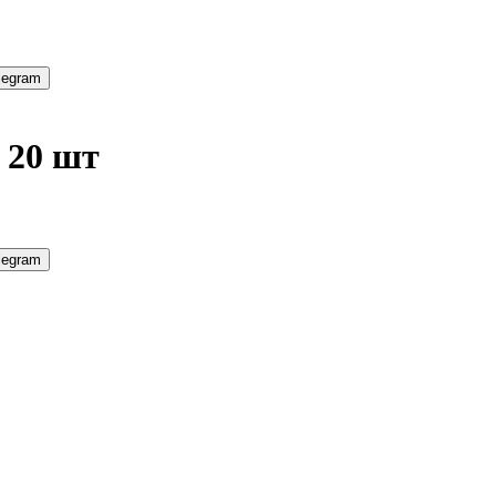
legram
 20 шт
legram