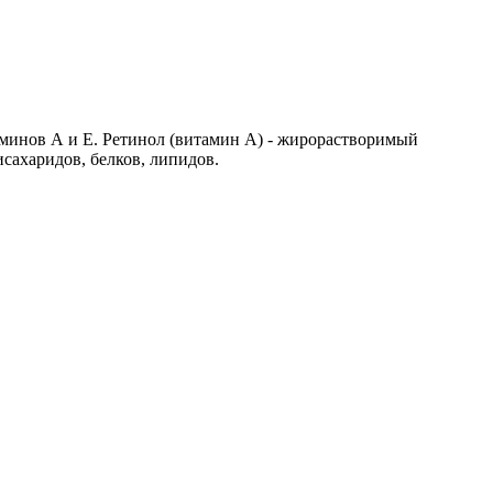
аминов А и Е. Ретинол (витамин А) - жирорастворимый
исахаридов, белков, липидов.