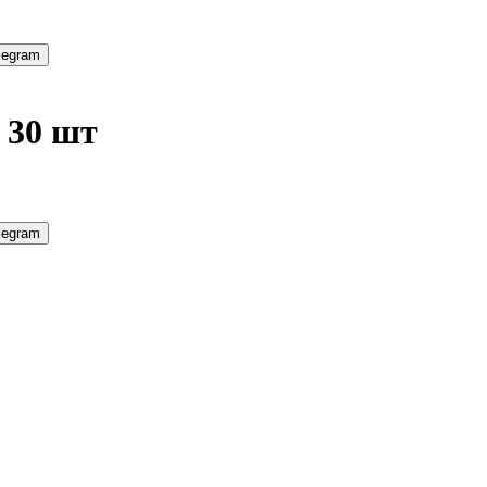
legram
 30 шт
legram