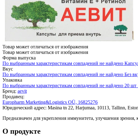
Товар может отличаться от изображения
Товар может отличаться от изображения
Форма выпуска
По выбранным характеристикам совпадений не найдено
Капсу
Вкус
По выбранным характеристикам совпадений не найдено
Без вк
Упаковка
По выбранным характеристикам совпадений не найдено
20 шт
Бренд:
aevit
Продавец:
Europharm Marketing&Logistics OÜ, 16825276
Юридический адрес: Masina tn 22, Harjumaa, 10113, Tallinn, Eston
Предназначен для укрепления иммунитета, улучшения зрения, к
О продукте