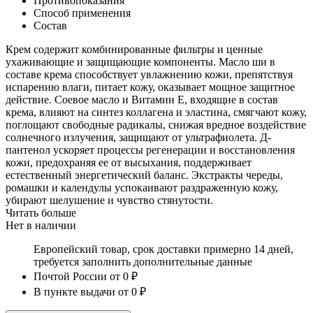
Противопоказания
Способ применения
Состав
Крем содержит комбинированные фильтры и ценные
ухаживающие и защищающие компоненты. Масло ши в
составе крема способствует увлажнению кожи, препятствуя
испарению влаги, питает кожу, оказывает мощное защитное
действие. Соевое масло и Витамин Е, входящие в состав
крема, влияют на синтез коллагена и эластина, смягчают кожу,
поглощают свободные радикалы, снижая вредное воздействие
солнечного излучения, защищают от ультрафиолета. Д-
пантенол ускоряет процессы регенерации и восстановления
кожи, предохраняя ее от высыхания, поддерживает
естественный энергетический баланс. Экстракты череды,
ромашки и календулы успокаивают раздраженную кожу,
убирают шелушение и чувство стянутости.
Читать больше
Нет в наличии
Европейский товар, срок доставки примерно 14 дней,
требуется заполнить дополнительные данные
Почтой России
от 0 ₽
В пункте выдачи
от 0 ₽