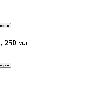
legram
, 250 мл
legram