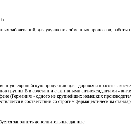
ia
нных заболеваний, для улучшения обменных процессов, работы 
енную европейскую продукцию для здоровья и красоты - косме
нов группы В в сочетании с активными антиоксидантами - вит
ене (Германия) - одного из крупнейших немецких производите
ствляется в соответствии со строгим фармацевтическим станда
ебуется заполнить дополнительные данные