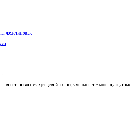
лы желатиновые
уса
ia
сы восстановления хрящевой ткани, уменьшает мышечную утомля