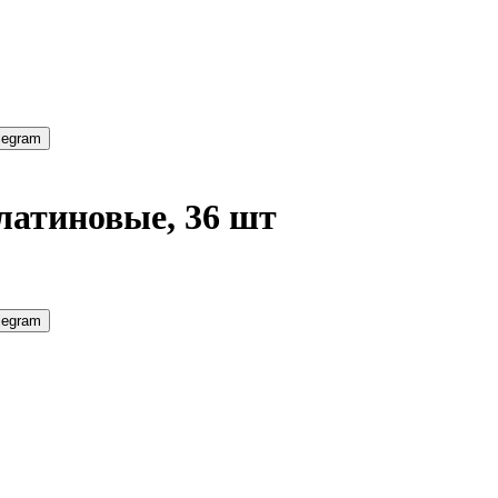
legram
латиновые, 36 шт
legram