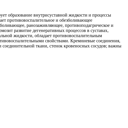
рует образование внутрисуставной жидкости и процессы
вает противовоспалительное и обезболивающее
езболивающее, ранозаживляющее, противоподагрическое и
мозит развитие дегенеративных процессов в суставах,
альной жидкости, обладает противовоспалительным
отивовоспалительными свойствами. Кремниевые соединения,
и соединительной ткани, стенок кровеносных сосудов; важны