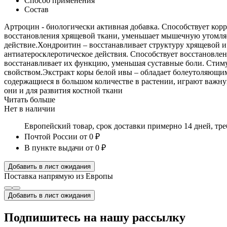
Способ применения
Состав
Артроцин - биологически активная добавка. Способствует кор
восстановления хрящевой ткани, уменьшает мышечную утомляе
действие.Хондроитин – восстанавливает структуру хрящевой 
антиатеросклеротическое действия. Способствует восстановле
восстанавливает их функцию, уменьшая суставные боли. Стим
свойством.Экстракт коры белой ивы – обладает болеутоляющи
содержащиеся в большом количестве в растении, играют важну
они и для развития костной ткани
Читать больше
Нет в наличии
Европейский товар, срок доставки примерно 14 дней, тр
Почтой России
от 0 ₽
В пункте выдачи
от 0 ₽
Добавить в лист ожидания
Поставка напрямую из Европы
Добавить в лист ожидания
Подпишитесь на нашу рассылку