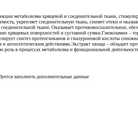
рекции метаболизма хрящевой и соединительной ткани, стимули
мость, укрепляет соединительную ткань, снимет отеки и оказы
и соединительной ткани. Оказывает противовоспалительное, об
нию хрящевых поверхностей и суставной сумки.Глюкозамин – тор
улирует синтез протеогликанов и гиалуроновой кислоты синови
м и антисептическим действиями.Экстракт хвоща – обладает пр
ю роль в процессах метаболизма и функциональной деятельност
ебуется заполнить дополнительные данные