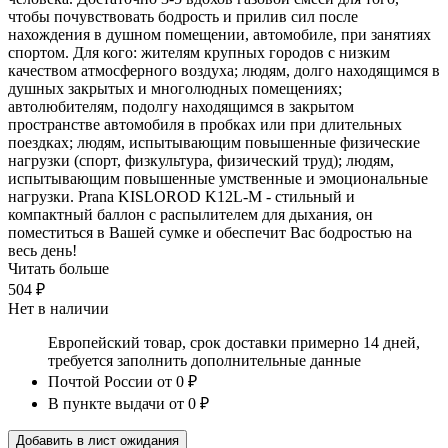
чтобы почувствовать бодрость и прилив сил после
нахождения в душном помещении, автомобиле, при занятиях
спортом. Для кого: жителям крупных городов с низким
качеством атмосферного воздуха; людям, долго находящимся в
душных закрытых и многолюдных помещениях;
автолюбителям, подолгу находящимся в закрытом
пространстве автомобиля в пробках или при длительных
поездках; людям, испытывающим повышенные физические
нагрузки (спорт, физкультура, физический труд); людям,
испытывающим повышенные умственные и эмоциональные
нагрузки. Prana KISLOROD K12L-M - стильный и
компактный баллон с распылителем для дыхания, он
поместиться в Вашей сумке и обеспечит Вас бодростью на
весь день!
Читать больше
504 ₽
Нет в наличии
Европейский товар, срок доставки примерно 14 дней,
требуется заполнить дополнительные данные
Почтой России
от 0 ₽
В пункте выдачи
от 0 ₽
Добавить в лист ожидания