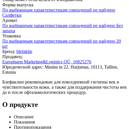
Форма выпуска
По выбранным характеристикам совпадений не найдено
Салфетки
Аромат
По выбранным характеристикам совпадений не найдено
Без
запаха
Упаковка
По выбранным характеристикам совпадений не найдено
20
шт
Бренд:
blefaklin
Продавец:
Europharm Marketing&Logistics OÜ, 16825276
Юридический адрес: Masina tn 22, Harjumaa, 10113, Tallinn,
Estonia
Блефаклин рекомендован для повседневной гигиены век и
чувствительности кожи, а также для поддержания чистоты век
до и после офтальмологических процедур.
О продукте
Описание
Показания
Противопоказания