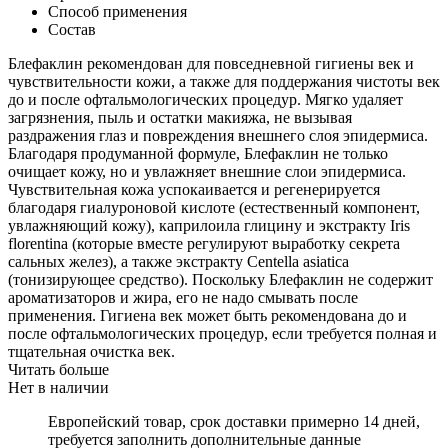
Способ применения
Состав
Блефаклин рекомендован для повседневной гигиены век и
чувствительности кожи, а также для поддержания чистоты век
до и после офтальмологических процедур. Мягко удаляет
загрязнения, пыль и остатки макияжа, не вызывая
раздражения глаз и повреждения внешнего слоя эпидермиса.
Благодаря продуманной формуле, Блефаклин не только
очищает кожу, но и увлажняет внешние слои эпидермиса.
Чувствительная кожа успокаивается и регенерируется
благодаря гиалуроновой кислоте (естественный компонент,
увлажняющий кожу), каприлоила глицину и экстракту Iris
florentina (которые вместе регулируют выработку секрета
сальных желез), а также экстракту Centella asiatica
(тонизирующее средство). Поскольку Блефаклин не содержит
ароматизаторов и жира, его не надо смывать после
применения. Гигиена век может быть рекомендована до и
после офтальмологических процедур, если требуется полная и
тщательная очистка век.
Читать больше
Нет в наличии
Европейский товар, срок доставки примерно 14 дней,
требуется заполнить дополнительные данные