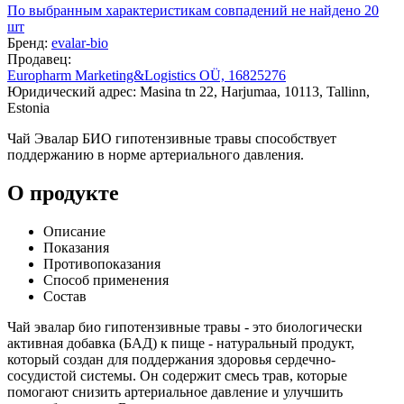
По выбранным характеристикам совпадений не найдено
20
шт
Бренд:
evalar-bio
Продавец:
Europharm Marketing&Logistics OÜ, 16825276
Юридический адрес: Masina tn 22, Harjumaa, 10113, Tallinn,
Estonia
Чай Эвалар БИО гипотензивные травы способствует
поддержанию в норме артериального давления.
О продукте
Описание
Показания
Противопоказания
Способ применения
Состав
Чай эвалар био гипотензивные травы - это биологически
активная добавка (БАД) к пище - натуральный продукт,
который создан для поддержания здоровья сердечно-
сосудистой системы. Он содержит смесь трав, которые
помогают снизить артериальное давление и улучшить