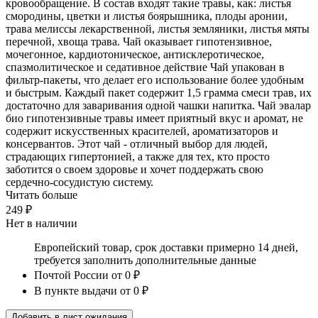
кровообращение. В состав входят такие травы, как: листья
смородины, цветки и листья боярышника, плоды аронии,
трава мелиссы лекарственной, листья земляники, листья мяты
перечной, хвоща трава. Чай оказывает гипотензивное,
мочегонное, кардиотоническое, антисклеротическое,
спазмолитическое и седативное действие Чай упакован в
фильтр-пакеты, что делает его использование более удобным
и быстрым. Каждый пакет содержит 1,5 грамма смеси трав, их
достаточно для заваривания одной чашки напитка. Чай эвалар
био гипотензивные травы имеет приятный вкус и аромат, не
содержит искусственных красителей, ароматизаторов и
консервантов. Этот чай - отличный выбор для людей,
страдающих гипертонией, а также для тех, кто просто
заботится о своем здоровье и хочет поддержать свою
сердечно-сосудистую систему.
Читать больше
249 ₽
Нет в наличии
Европейский товар, срок доставки примерно 14 дней,
требуется заполнить дополнительные данные
Почтой России
от 0 ₽
В пункте выдачи
от 0 ₽
Добавить в лист ожидания