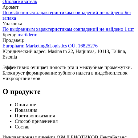
Ополаскиватель
Аромат
По выбранным характеристикам совпадений не найдено
Без
запаха
Упаковка
По выбранным характеристикам совпадений не найдено
1 шт
Бренд:
martiderm
Продавец:
Europharm Marketing&Logistics OÜ, 16825276
Юридический адрес: Masina tn 22, Harjumaa, 10113, Tallinn,
Estonia
Эффективно очищает полость рта и межзубные промежутки.
Блокирует формирование зубного налета в видебиопленок
микроорганизмов.
О продукте
Описание
Показания
Противопоказания
Способ применения
Состав
Инновационная линейка ОРАЛ БИОТИКОВ ДентаБаланс –