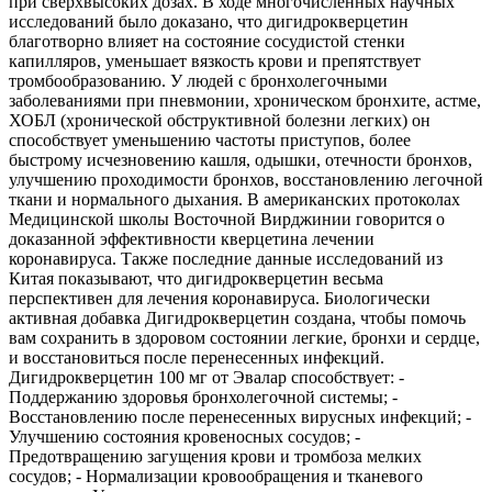
при сверхвысоких дозах. В ходе многочисленных научных
исследований было доказано, что дигидрокверцетин
благотворно влияет на состояние сосудистой стенки
капилляров, уменьшает вязкость крови и препятствует
тромбообразованию. У людей с бронхолегочными
заболеваниями при пневмонии, хроническом бронхите, астме,
ХОБЛ (хронической обструктивной болезни легких) он
способствует уменьшению частоты приступов, более
быстрому исчезновению кашля, одышки, отечности бронхов,
улучшению проходимости бронхов, восстановлению легочной
ткани и нормального дыхания. В американских протоколах
Медицинской школы Восточной Вирджинии говорится о
доказанной эффективности кверцетина лечении
коронавируса. Также последние данные исследований из
Китая показывают, что дигидрокверцетин весьма
перспективен для лечения коронавируса. Биологически
активная добавка Дигидрокверцетин создана, чтобы помочь
вам сохранить в здоровом состоянии легкие, бронхи и сердце,
и восстановиться после перенесенных инфекций.
Дигидрокверцетин 100 мг от Эвалар способствует: -
Поддержанию здоровья бронхолегочной системы; -
Восстановлению после перенесенных вирусных инфекций; -
Улучшению состояния кровеносных сосудов; -
Предотвращению загущения крови и тромбоза мелких
сосудов; - Нормализации кровообращения и тканевого