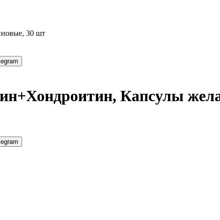
новые, 30 шт
legram
ин+Хондроитин, Капсулы жела
legram