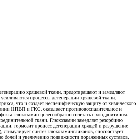
регенерацию хрящевой ткани, предотвращают и замедляют
е усиливаются процессы дегенерации хрящевой ткани,
атрикса, что и создает неспецифическую защиту от химического
вании НПВП и ГКС, оказывает противовоспалительное и
фекта глюкозамин целесообразно сочетать с хондроитином.
соединительной ткани. Глюкозамин замедляет резорбцию
рации, тормозит процесс дегенерации хрящей и разрушение
, стимулирует синтез глюкозамингликанов, способствует
ию болей и увеличению подвижности пораженных суставов,