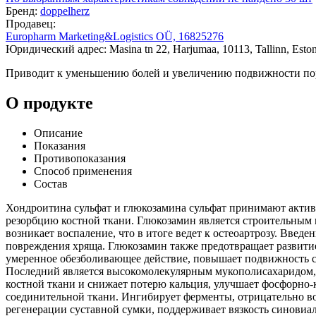
Бренд:
doppelherz
Продавец:
Europharm Marketing&Logistics OÜ, 16825276
Юридический адрес: Masina tn 22, Harjumaa, 10113, Tallinn, Eston
Приводит к уменьшению болей и увеличению подвижности по
О продукте
Описание
Показания
Противопоказания
Способ применения
Состав
Хондроитина сульфат и глюкозамина сульфат принимают актив
резорбцию костной ткани. Глюкозамин является строительным 
возникает воспаление, что в итоге ведет к остеоартрозу. Вве
повреждения хряща. Глюкозамин также предотвращает развити
умеренное обезболивающее действие, повышает подвижность су
Последний является высокомолекулярным мукополисахаридом, к
костной ткани и снижает потерю кальция, улучшает фосфорно-
соединительной ткани. Ингибирует ферменты, отрицательно во
регенерации суставной сумки, поддерживает вязкость синови