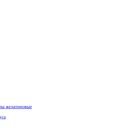
лы желатиновые
уса