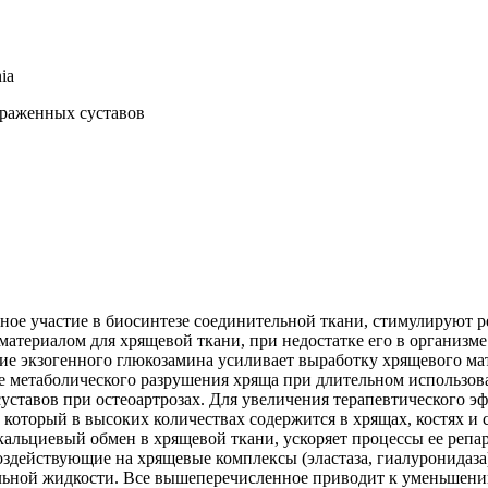
ia
раженных суставов
ное участие в биосинтезе соединительной ткани, стимулируют 
материалом для хрящевой ткани, при недостатке его в организм
дение экзогенного глюкозамина усиливает выработку хрящевого м
е метаболического разрушения хряща при длительном использо
ставов при остеоартрозах. Для увеличения терапевтического эф
оторый в высоких количествах содержится в хрящах, костях и 
кальциевый обмен в хрящевой ткани, ускоряет процессы ее репа
здействующие на хрящевые комплексы (эластаза, гиалуронидаза)
альной жидкости. Все вышеперечисленное приводит к уменьшен