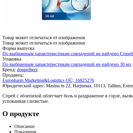
Товар может отличаться от изображения
Товар может отличаться от изображения
Форма выпуска
По выбранным характеристикам совпадений не найдено
Спрей
Упаковка
По выбранным характеристикам совпадений не найдено
30 мл
Бренд:
doppelherz
Продавец:
Europharm Marketing&Logistics OÜ, 16825276
Юридический адрес: Masina tn 22, Harjumaa, 10113, Tallinn, Eston
Спрей с облепихой облегчает боль и раздражение в горле, вы
успокаивая слизистые.
О продукте
Описание
Показания