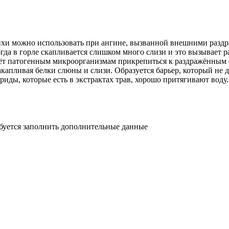
пихи можно использовать при ангине, вызванной внешними раздр
гда в горле скапливается слишком много слизи и это вызывает р
ёт патогенным микроорганизмам прикрепиться к раздражённым с
капливая белки слюны и слизи. Образуется барьер, который не 
риды, которые есть в экстрактах трав, хорошо притягивают воду
ебуется заполнить дополнительные данные