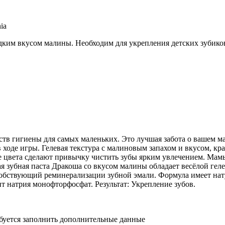
ia
ладким вкусом малины. Необходим для укрепления детских зубико
дств гигиены для самых маленьких. Это лучшая забота о вашем 
в ходе игры. Гелевая текстура с малиновым запахом и вкусом, к
е цвета сделают привычку чистить зубы ярким увлечением. Мамы
ая зубная паста Дракоша со вкусом малины обладает весёлой гел
собствующий реминерализации зубной эмали. Формула имеет нат
т натрия монофторфосфат. Результат: Укрепление зубов.
ебуется заполнить дополнительные данные