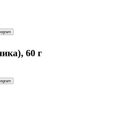
legram
ика), 60 г
legram