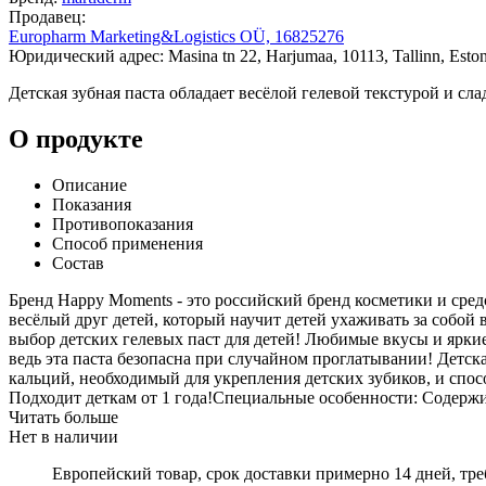
Продавец:
Europharm Marketing&Logistics OÜ, 16825276
Юридический адрес: Masina tn 22, Harjumaa, 10113, Tallinn, Eston
Детская зубная паста обладает весёлой гелевой текстурой и с
О продукте
Описание
Показания
Противопоказания
Способ применения
Состав
Бренд Happy Moments - это российский бренд косметики и сре
весёлый друг детей, который научит детей ухаживать за собой 
выбор детских гелевых паст для детей! Любимые вкусы и ярки
ведь эта паста безопасна при случайном проглатывании! Детск
кальций, необходимый для укрепления детских зубиков, и спо
Подходит деткам от 1 года!Специальные особенности: Содержи
Читать больше
Нет в наличии
Европейский товар, срок доставки примерно 14 дней, тр