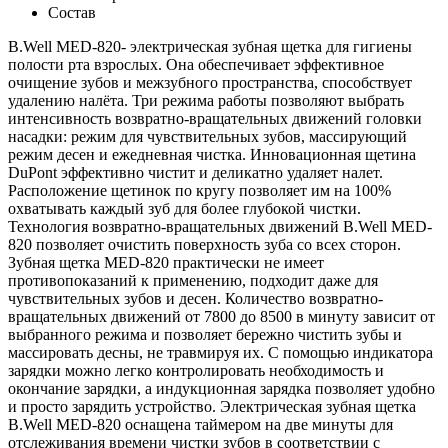
Состав
B.Well MED-820- электрическая зубная щетка для гигиены
полости рта взрослых. Она обеспечивает эффективное
очищение зубов и межзубного пространства, способствует
удалению налёта. Три режима работы позволяют выбрать
интенсивность возвратно-вращательных движений головки
насадки: режим для чувствительных зубов, массирующий
режим десен и ежедневная чистка. Инновационная щетина
DuPont эффективно чистит и деликатно удаляет налет.
Расположение щетинок по кругу позволяет им на 100%
охватывать каждый зуб для более глубокой чистки.
Технология возвратно-вращательных движений B.Well MED-
820 позволяет очистить поверхность зуба со всех сторон.
Зубная щетка MED-820 практически не имеет
противопоказаний к применению, подходит даже для
чувствительных зубов и десен. Количество возвратно-
вращательных движений от 7800 до 8500 в минуту зависит от
выбранного режима и позволяет бережно чистить зубы и
массировать десны, не травмируя их. С помощью индикатора
зарядки можно легко контролировать необходимость и
окончание зарядки, а индукционная зарядка позволяет удобно
и просто зарядить устройство. Электрическая зубная щетка
B.Well MED-820 оснащена таймером на две минуты для
отслеживания времени чистки зубов в соответствии с