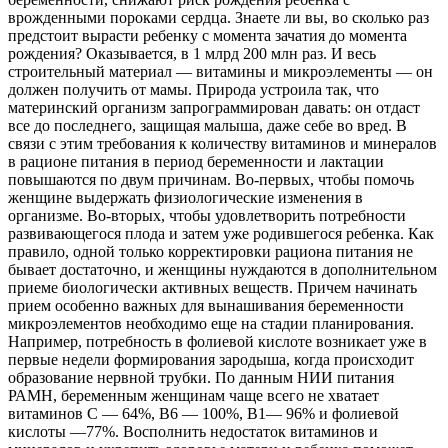
врожденными пороками сердца. Знаете ли вы, во сколько раз
предстоит вырасти ребенку с момента зачатия до момента
рождения? Оказывается, в 1 млрд 200 млн раз. И весь
строительный материал — витамины и микроэлементы — он
должен получить от мамы. Природа устроила так, что
материнский организм запрограммирован давать: он отдаст
все до последнего, защищая малыша, даже себе во вред. В
связи с этим требования к количеству витаминов и минералов
в рационе питания в период беременности и лактации
повышаются по двум причинам. Во-первых, чтобы помочь
женщине выдержать физиологические изменения в
организме. Во-вторых, чтобы удовлетворить потребности
развивающегося плода и затем уже родившегося ребенка. Как
правило, одной только корректировки рациона питания не
бывает достаточно, и женщины нуждаются в дополнительном
приеме биологически активных веществ. Причем начинать
прием особенно важных для вынашивания беременности
микроэлементов необходимо еще на стадии планирования.
Например, потребность в фолиевой кислоте возникает уже в
первые недели формирования зародыша, когда происходит
образование нервной трубки. По данным НИИ питания
РАМН, беременным женщинам чаще всего не хватает
витаминов С — 64%, В6 — 100%, В1— 96% и фолиевой
кислоты —77%. Восполнить недостаток витаминов и