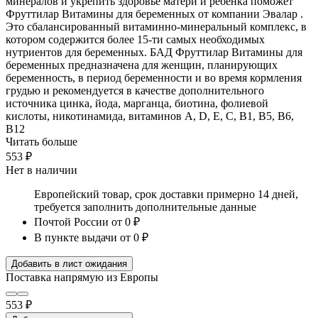
минералов и укрепить здоровье матери и ребенка поможет
Фруттилар Витамины для беременных от компании Эвалар .
Это сбалансированный витаминно-минеральный комплекс, в
котором содержится более 15-ти самых необходимых
нутриентов для беременных. БАД Фруттилар Витамины для
беременных предназначена для женщин, планирующих
беременность, в период беременности и во время кормления
грудью и рекомендуется в качестве дополнительного
источника цинка, йода, марганца, биотина, фолиевой
кислоты, никотинамида, витаминов А, D, Е, С, В1, В5, В6,
В12
Читать больше
553 ₽
Нет в наличии
Европейский товар, срок доставки примерно 14 дней,
требуется заполнить дополнительные данные
Почтой России
от 0 ₽
В пункте выдачи
от 0 ₽
Добавить в лист ожидания
Поставка напрямую из Европы
553 ₽