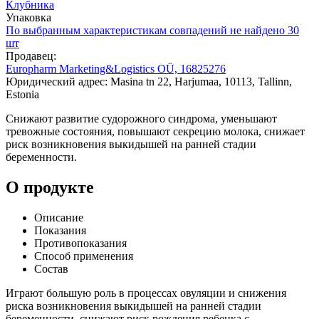
Клубника
Упаковка
По выбранным характеристикам совпадений не найдено
30
шт
Продавец:
Europharm Marketing&Logistics OÜ, 16825276
Юридический адрес: Masina tn 22, Harjumaa, 10113, Tallinn,
Estonia
Снижают развитие судорожного синдрома, уменьшают
тревожные состояния, повышают секрецию молока, снижает
риск возникновения выкидышей на ранней стадии
беременности.
О продукте
Описание
Показания
Противопоказания
Способ применения
Состав
Играют большую роль в процессах овуляции и снижения
риска возникновения выкидышей на ранней стадии
беременности, снижают риск рождения ребенка с