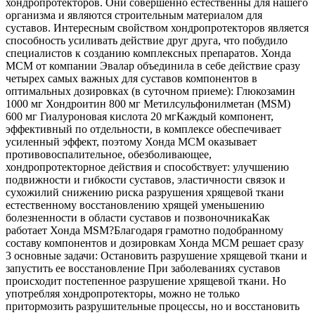
хондропротекторов. Они совершенно естественны для нашего
организма и являются строительным материалом для
суставов. Интересным свойством хондропротекторов является
способность усиливать действие друг друга, что побудило
специалистов к созданию комплексных препаратов. Хонда
MСM от компании Эвалар объединила в себе действие сразу
четырех самых важных для суставов компонентов в
оптимальных дозировках (в суточном приеме): Глюкозамин
1000 мг Хондроитин 800 мг Метилсульфонилметан (MSM)
600 мг Гиалуроновая кислота 20 мгКаждый компонент,
эффективный по отдельности, в комплексе обеспечивает
усиленный эффект, поэтому Хонда МСМ оказывает
противовоспалительное, обезболивающее,
хондропротекторное действия и способствует: улучшению
подвижности и гибкости суставов, эластичности связок и
сухожилий снижению риска разрушения хрящевой ткани
естественному восстановлению хрящей уменьшению
болезненности в области суставов и позвоночникаКак
работает Хонда MSM?Благодаря грамотно подобранному
составу компонентов и дозировкам Хонда MСM решает сразу
3 основные задачи: Остановить разрушение хрящевой ткани и
запустить ее восстановление При заболеваниях суставов
происходит постепенное разрушение хрящевой ткани. Но
употребляя хондропротекторы, можно не только
притормозить разрушительные процессы, но и восстановить