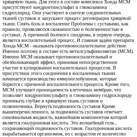
хрящевую ткань. Для этого в составе комплекса Хонда MСM
присутствуют хондроитинсульфат и глюкозамина
гидрохлорид. Они участвуют в синтезе соединительных
тканей суставов и запускают процесс регенерации хрящевой
ткани. Снять боль и воспаление Проблемы с суставами, как
правило, проявляются скованностью и болезненностью в
суставах. А причиной болевого синдрома, в первую очередь,
является воспалительный процесс. И главная задача препарата
Хонда MСM - оказывать противовоспалительное действие.
Именно поэтому в составе есть метилсульфонилметан (МСМ).
Именно МСМ оказывает противовоспалительный и
обезболивающий эффект, принимая непосредственное
участие в купировании воспалительных процессов. В
присутствии этого соединения в воспаленных тканях
начинается производство иммуноглобулинов, которые
борются с причиной воспалительного процесса. Кроме того,
МСМ улучшает проницаемость клеточных мембран, что
позволяет хондроитинсульфату и глюкозамину гидрохлориду
проникать глубже в хрящевую ткань суставов и
позвоночника. Вернуть подвижность суставов Кроме
вышеперечисленного, за подвижность суставов отвечает
синовиальная жидкость, важнейшим компонентом которой
является гиалуроновая кислота. Это волшебный гель ,
сохранаяющий подвижность суставов. Гиалуроновая кислота
вырабатывается организмом, но с возрастом ее количество