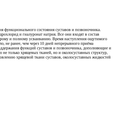
ункционального состояния суставов и позвоночника.
лорид и гиалуронат натрия. Все они входят в состав
трому и полному усваиванию. Время наступления ощутимого
не ранее, чем через 10 дней непрерывного приёма
ержания функций суставов и позвоночника, дополняющие и
ю не только хрящевых тканей, но и околосуставных структур,
ению хрящевой ткани суставов, околосуставных жидкостей