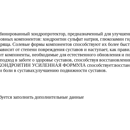
анный хондропротектор, предназначенный для улучшения ф
омпонентов: хондроитин сульфат натрия, глюкозамин гидрох
ряща. Солевые формы компонентов способствуют их более быс
т степени повреждения суставов и наступает, как правило, 
оненты, необходимые для естественного обновления и подд
одход в заботе о здоровье суставов, способствуя восстановлени
я; ХОНДРОИТИН УСИЛЕННАЯ ФОРМУЛА способствует:восстановл
и боли в суставах;улучшению подвижности суставов.
ебуется заполнить дополнительные данные