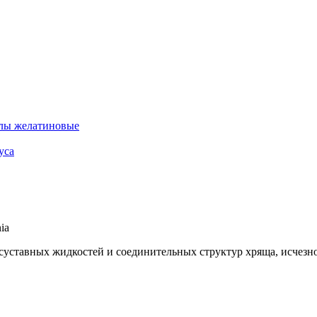
лы желатиновые
уса
ia
суставных жидкостей и соединительных структур хряща, исчезн