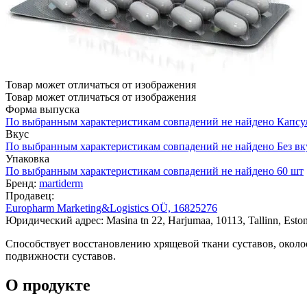
Товар может отличаться от изображения
Товар может отличаться от изображения
Форма выпуска
По выбранным характеристикам совпадений не найдено
Капсу
Вкус
По выбранным характеристикам совпадений не найдено
Без вк
Упаковка
По выбранным характеристикам совпадений не найдено
60 шт
Бренд:
martiderm
Продавец:
Europharm Marketing&Logistics OÜ, 16825276
Юридический адрес: Masina tn 22, Harjumaa, 10113, Tallinn, Eston
Способствует восстановлению хрящевой ткани суставов, около
подвижности суставов.
О продукте