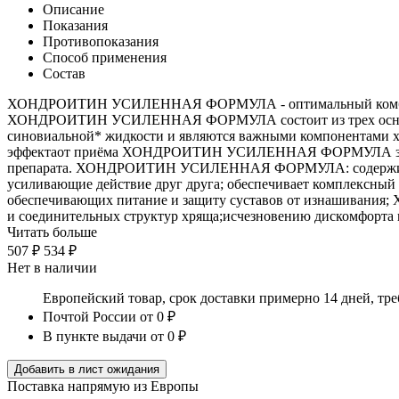
Описание
Показания
Противопоказания
Способ применения
Состав
ХОНДРОИТИН УСИЛЕННАЯ ФОРМУЛА - оптимальный комбиниров
ХОНДРОИТИН УСИЛЕННАЯ ФОРМУЛА состоит из трех основных к
синовиальной* жидкости и являются важными компонентами х
эффектаот приёма ХОНДРОИТИН УСИЛЕННАЯ ФОРМУЛА зависит о
препарата. ХОНДРОИТИН УСИЛЕННАЯ ФОРМУЛА: содержит комп
усиливающие действие друг друга; обеспечивает комплексный п
обеспечивающих питание и защиту суставов от изнашивани
и соединительных структур хряща;исчезновению дискомфорта 
Читать больше
507 ₽
534 ₽
Нет в наличии
Европейский товар, срок доставки примерно 14 дней, тр
Почтой России
от 0 ₽
В пункте выдачи
от 0 ₽
Добавить в лист ожидания
Поставка напрямую из Европы