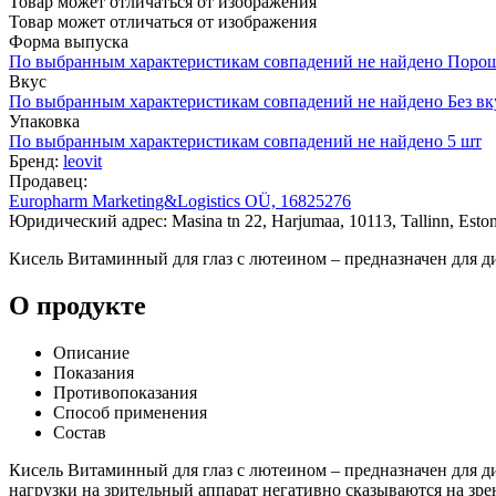
Товар может отличаться от изображения
Товар может отличаться от изображения
Форма выпуска
По выбранным характеристикам совпадений не найдено
Поро
Вкус
По выбранным характеристикам совпадений не найдено
Без вк
Упаковка
По выбранным характеристикам совпадений не найдено
5 шт
Бренд:
leovit
Продавец:
Europharm Marketing&Logistics OÜ, 16825276
Юридический адрес: Masina tn 22, Harjumaa, 10113, Tallinn, Eston
Кисель Витаминный для глаз с лютеином – предназначен для д
О продукте
Описание
Показания
Противопоказания
Способ применения
Состав
Кисель Витаминный для глаз с лютеином – предназначен для 
нагрузки на зрительный аппарат негативно сказываются на зр