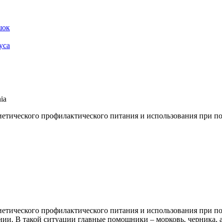
шок
уса
ia
иетического профилактического питания и использования при п
диетического профилактического питания и использования при 
ении. В такой ситуации главные помощники – морковь, черника,