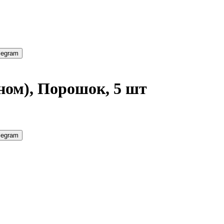
legram
ном), Порошок, 5 шт
legram