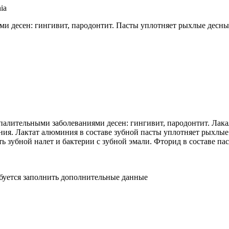
ia
и десен: гингивит, пародонтит. Пасты уплотняет рыхлые десны
спалительными заболеваниями десен: гингивит, пародонтит. Лак
ия. Лактат алюминия в составе зубной пасты уплотняет рыхлые
ь зубной налет и бактерии с зубной эмали. Фторид в составе пас
ебуется заполнить дополнительные данные