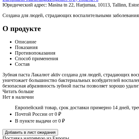
Юридический адрес: Masina tn 22, Harjumaa, 10113, Tallinn, Eston
Создана для людей, страдающих воспалительными заболеваниям
О продукте
Описание
Показания
Противопоказания
Способ применения
Состав
Зубная паста Лакалют aktiv создана для людей, страдающих во
уничтожает большинство бактериальных возбудителей воспален
безопасная абразивность зубной пасты позволяет хорошо удалит
Читать больше
Нет в наличии
Европейский товар, срок доставки примерно 14 дней, тр
Почтой России
от 0 ₽
В пункте выдачи
от 0 ₽
Добавить в лист ожидания
Поставка напрямую из Европы