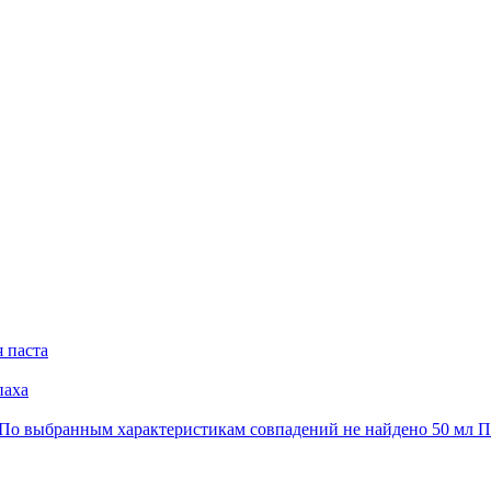
 паста
паха
По выбранным характеристикам совпадений не найдено
50 мл
По