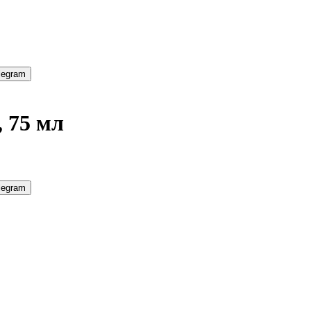
legram
 75 мл
legram