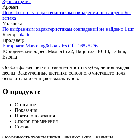
Зубная щетка
Аромат
По выбранным характеристикам совпадений не найдено
Без
запаха
Упаковка
По выбранным характеристикам совпадений не найдено
1 шт
Бренд:
lakaliut
Продавец:
Europharm Marketing&Logistics OÜ, 16825276
Юридический адрес: Masina tn 22, Harjumaa, 10113, Tallinn,
Estonia
Особая форма щетки позволяет чистить зубы, не повреждая
десны. Закругленные щетинки основного чистящего поля
основательно очищают эмаль зубов.
О продукте
Описание
Показания
Противопоказания
Способ применения
Состав
Особенность зубной щетки Лакалют aktiv – наличие