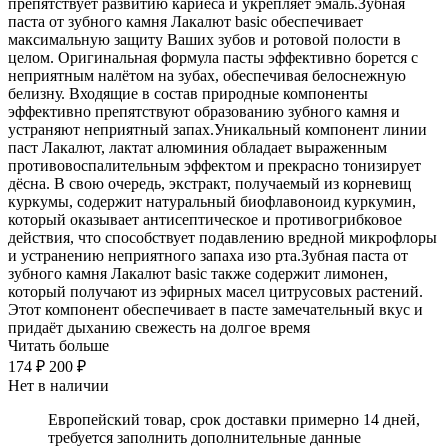
препятствует развитию кариеса и укрепляет эмаль.Зубная
паста от зубного камня Лакалют basic обеспечивает
максимальную защиту Ваших зубов и ротовой полости в
целом. Оригинальная формула пасты эффективно борется с
неприятным налётом на зубах, обеспечивая белоснежную
белизну. Входящие в состав природные компоненты
эффективно препятствуют образованию зубного камня и
устраняют неприятный запах.Уникальный компонент линии
паст Лакалют, лактат алюминия обладает выраженным
противовоспалительным эффектом и прекрасно тонизирует
дёсна. В свою очередь, экстракт, получаемый из корневищ
куркумы, содержит натуральный биофлавоноид куркумин,
который оказывает антисептическое и противогрибковое
действия, что способствует подавлению вредной микрофлоры
и устранению неприятного запаха изо рта.Зубная паста от
зубного камня Лакалют basic также содержит лимонен,
который получают из эфирных масел цитрусовых растений.
Этот компонент обеспечивает в пасте замечательный вкус и
придаёт дыханию свежесть на долгое время
Читать больше
174 ₽
200 ₽
Нет в наличии
Европейский товар, срок доставки примерно 14 дней,
требуется заполнить дополнительные данные