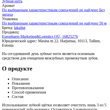
Зубная нить
Аромат
По выбранным характеристикам совпадений не найдено
Без
запаха
Упаковка
По выбранным характеристикам совпадений не найдено
50 м
Бренд:
lakaliut
Продавец:
Europharm Marketing&Logistics OÜ, 16825276
Юридический адрес: Masina tn 22, Harjumaa, 10113, Tallinn,
Estonia
На сегодняшний день зубные нити является основным
средством для очищения межзубных промежутков зубов.
О продукте
Описание
Показания
Противопоказания
Способ применения
Состав
Использование зубной щётки позволяет очистить лишь 3 из 5
поверхностей зуба человека. Оставшиеся 2 поверхности