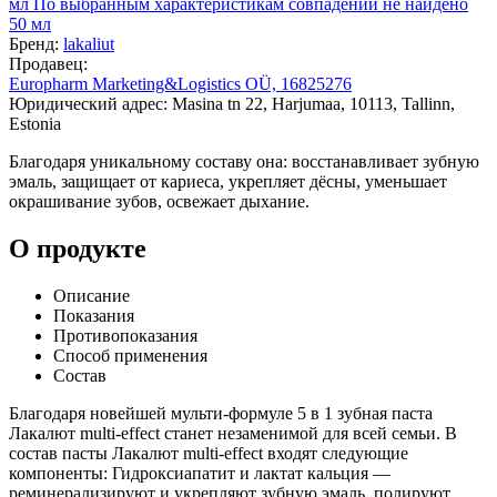
мл
По выбранным характеристикам совпадений не найдено
50 мл
Бренд:
lakaliut
Продавец:
Europharm Marketing&Logistics OÜ, 16825276
Юридический адрес: Masina tn 22, Harjumaa, 10113, Tallinn,
Estonia
Благодаря уникальному составу она: восстанавливает зубную
эмаль, защищает от кариеса, укрепляет дёсны, уменьшает
окрашивание зубов, освежает дыхание.
О продукте
Описание
Показания
Противопоказания
Способ применения
Состав
Благодаря новейшей мульти-формуле 5 в 1 зубная паста
Лакалют multi-effect станет незаменимой для всей семьи. В
состав пасты Лакалют multi-effect входят следующие
компоненты: Гидроксиапатит и лактат кальция —
реминерализируют и укрепляют зубную эмаль, полируют