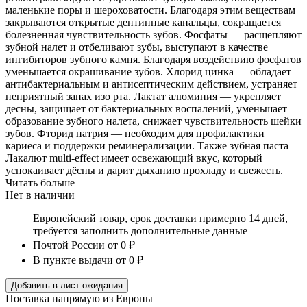
маленькие поры и шероховатости. Благодаря этим веществам
закрываются открытые дентинные канальцы, сокращается
болезненная чувствительность зубов. Фосфаты — расщепляют
зубной налет и отбеливают зубы, выступают в качестве
ингибиторов зубного камня. Благодаря воздействию фосфатов
уменьшается окрашивание зубов. Хлорид цинка — обладает
антибактериальным и антисептическим действием, устраняет
неприятный запах изо рта. Лактат алюминия — укрепляет
десны, защищает от бактериальных воспалений, уменьшает
образование зубного налета, снижает чувствительность шейки
зубов. Фторид натрия — необходим для профилактики
кариеса и поддержки реминерализации. Также зубная паста
Лакалют multi-effect имеет освежающий вкус, который
успокаивает дёсны и дарит дыханию прохладу и свежесть.
Читать больше
Нет в наличии
Европейский товар, срок доставки примерно 14 дней,
требуется заполнить дополнительные данные
Почтой России
от 0 ₽
В пункте выдачи
от 0 ₽
Добавить в лист ожидания
Поставка напрямую из Европы