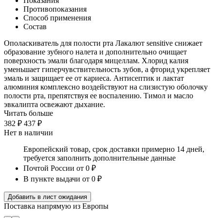
Показания
Противопоказания
Способ применения
Состав
Ополаскиватель для полости рта Лакалют sensitive снижает
образование зубного налета и дополнительно очищает
поверхность эмали благодаря мицеллам. Хлорид калия
уменьшает гиперчувствительность зубов, а фторид укрепляет
эмаль и защищает ее от кариеса. Антисептик и лактат
алюминия комплексно воздействуют на слизистую оболочку
полости рта, препятствуя ее воспалению. Тимол и масло
эвкалипта освежают дыхание.
Читать больше
382 ₽
437 ₽
Нет в наличии
Европейский товар, срок доставки примерно 14 дней,
требуется заполнить дополнительные данные
Почтой России
от 0 ₽
В пункте выдачи
от 0 ₽
Добавить в лист ожидания
Поставка напрямую из Европы