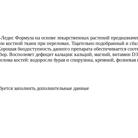
едис Формула на основе лекарственных растений предназначен 
ции костной ткани при переломах. Тщательно подобранный и сб
Хорошая биодоступность данного препарата обеспечивается соотн
бор. Восполняет дефицит кальция: кальций, магний, витамин D3; 
елома костей: водоросли бурая и спирулина, кремний, фолиевая 
ебуется заполнить дополнительные данные